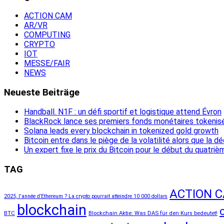
ACTION CAM
AR/VR
COMPUTING
CRYPTO
IOT
MESSE/FAIR
NEWS
Neueste Beiträge
Handball. N1F : un défi sportif et logistique attend Évron
BlackRock lance ses premiers fonds monétaires tokenis
Solana leads every blockchain in tokenized gold growth
Bitcoin entre dans le piège de la volatilité alors que la 
Un expert fixe le prix du Bitcoin pour le début du quatri
TAG
ACTION 
2025, l'année d’Ethereum ? La crypto pourrait atteindre 10 000 dollars
blockchain
BTC
Blockchain Aktie: Was DAS für den Kurs bedeutet!