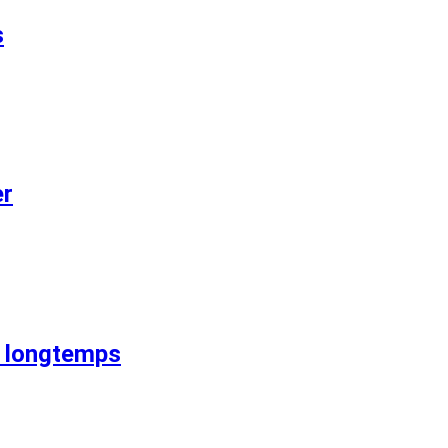
s
er
s longtemps