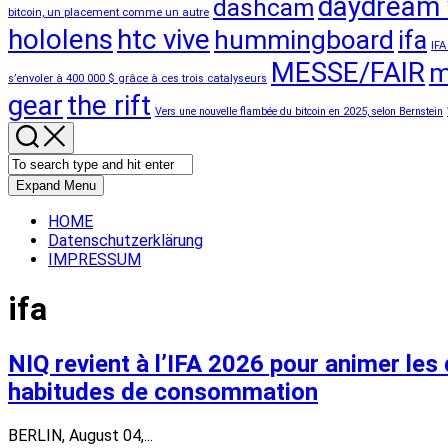
daydream 
dashcam
bitcoin, un placement comme un autre
hololens
htc vive
hummingboard
ifa
IFA
MESSE/FAIR
m
s’envoler à 400 000 $ grâce à ces trois catalyseurs
gear
the rift
Vers une nouvelle flambée du bitcoin en 2025, selon Bernstein
Expand Menu
HOME
Datenschutzerklärung
IMPRESSUM
ifa
NIQ revient à l’IFA 2026 pour animer les 
habitudes de consommation
BERLIN, August 04,...