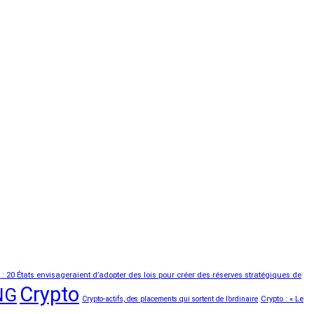
n : 20 États envisageraient d’adopter des lois pour créer des réserves stratégiques de
Crypto
NG
Crypto-actifs, des placements qui sortent de l’ordinaire
Crypto : « Le