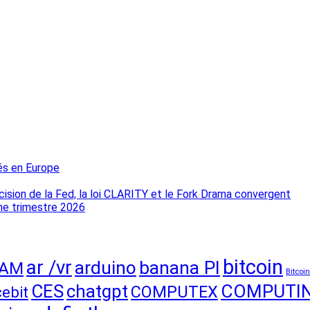
és en Europe
décision de la Fed, la loi CLARITY et le Fork Drama convergent
ème trimestre 2026
bitcoin
ar /vr
arduino
banana PI
CAM
Bitcoi
CES
chatgpt
COMPUTI
COMPUTEX
cebit