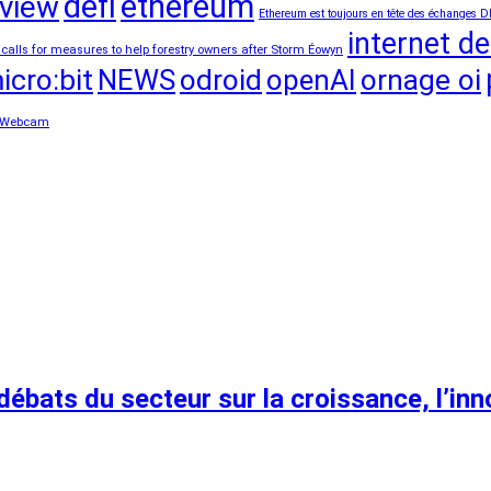
defi
ethereum
view
Ethereum est toujours en tête des échanges D
internet de
 calls for measures to help forestry owners after Storm Éowyn
icro:bit
NEWS
odroid
openAI
ornage oi
Webcam
débats du secteur sur la croissance, l’inn