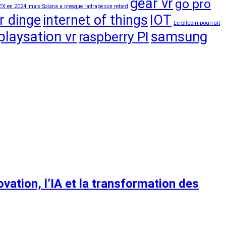
gear vr
go pro
EX en 2024, mais Solana a presque rattrapé son retard
r dinge
internet of things
IOT
Le bitcoin pourrait
playsation vr
samsung
raspberry PI
ovation, l’IA et la transformation des