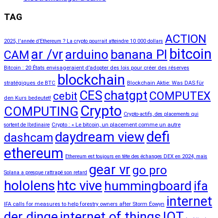
TAG
ACTION
2025, l'année d’Ethereum ? La crypto pourrait atteindre 10 000 dollars
bitcoin
ar /vr
arduino
banana PI
CAM
Bitcoin : 20 États envisageraient d’adopter des lois pour créer des réserves
blockchain
stratégiques de BTC
Blockchain Aktie: Was DAS für
CES
chatgpt
COMPUTEX
cebit
den Kurs bedeutet!
Crypto
COMPUTING
Crypto-actifs, des placements qui
sortent de l’ordinaire
Crypto : « Le bitcoin, un placement comme un autre
defi
daydream view
dashcam
ethereum
Ethereum est toujours en tête des échanges DEX en 2024, mais
gear vr
go pro
Solana a presque rattrapé son retard
hololens
htc vive
hummingboard
ifa
internet
IFA calls for measures to help forestry owners after Storm Éowyn
der dinge
internet of things
IOT