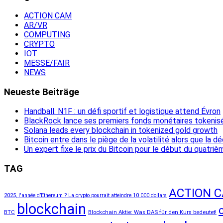
ACTION CAM
AR/VR
COMPUTING
CRYPTO
IOT
MESSE/FAIR
NEWS
Neueste Beiträge
Handball. N1F : un défi sportif et logistique attend Évron
BlackRock lance ses premiers fonds monétaires tokenis
Solana leads every blockchain in tokenized gold growth
Bitcoin entre dans le piège de la volatilité alors que la 
Un expert fixe le prix du Bitcoin pour le début du quatri
TAG
ACTION 
2025, l'année d’Ethereum ? La crypto pourrait atteindre 10 000 dollars
blockchain
BTC
Blockchain Aktie: Was DAS für den Kurs bedeutet!