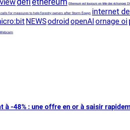
defi
ethereum
view
Ethereum est toujours en tête des échanges D
internet de
 calls for measures to help forestry owners after Storm Éowyn
icro:bit
NEWS
odroid
openAI
ornage oi
Webcam
à -48% : une offre en or à saisir rapidem