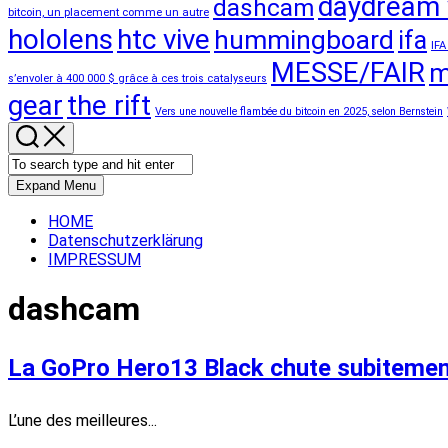
daydream 
dashcam
bitcoin, un placement comme un autre
hololens
htc vive
hummingboard
ifa
IFA
MESSE/FAIR
m
s’envoler à 400 000 $ grâce à ces trois catalyseurs
gear
the rift
Vers une nouvelle flambée du bitcoin en 2025, selon Bernstein
Expand Menu
HOME
Datenschutzerklärung
IMPRESSUM
dashcam
La GoPro Hero13 Black chute subitement 
L’une des meilleures...