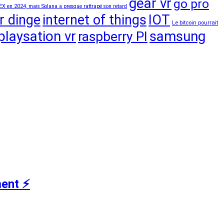
gear vr
go pro
EX en 2024, mais Solana a presque rattrapé son retard
r dinge
internet of things
IOT
Le bitcoin pourrait
playsation vr
samsung
raspberry PI
ent ⚡️