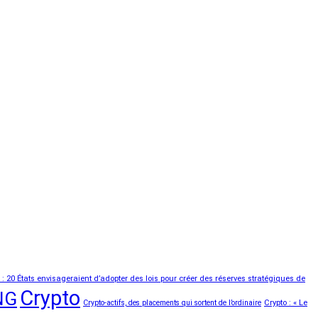
n : 20 États envisageraient d’adopter des lois pour créer des réserves stratégiques de
Crypto
NG
Crypto-actifs, des placements qui sortent de l’ordinaire
Crypto : « Le