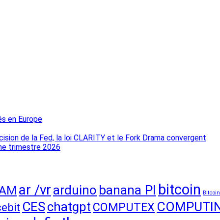
és en Europe
décision de la Fed, la loi CLARITY et le Fork Drama convergent
ème trimestre 2026
bitcoin
ar /vr
arduino
banana PI
CAM
Bitcoi
CES
chatgpt
COMPUTI
COMPUTEX
cebit