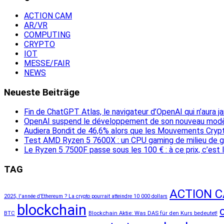
ACTION CAM
AR/VR
COMPUTING
CRYPTO
IOT
MESSE/FAIR
NEWS
Neueste Beiträge
Fin de ChatGPT Atlas, le navigateur d’OpenAI qui n’aura 
OpenAI suspend le développement de son nouveau modèl
Audiera Bondit de 46,6% alors que les Mouvements Cry
Test AMD Ryzen 5 7600X : un CPU gaming de milieu de
Le Ryzen 5 7500F passe sous les 100 € : à ce prix, c’est
TAG
ACTION 
2025, l'année d’Ethereum ? La crypto pourrait atteindre 10 000 dollars
blockchain
BTC
Blockchain Aktie: Was DAS für den Kurs bedeutet!