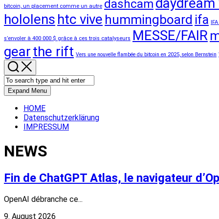
daydream 
dashcam
bitcoin, un placement comme un autre
hololens
htc vive
hummingboard
ifa
IFA
MESSE/FAIR
m
s’envoler à 400 000 $ grâce à ces trois catalyseurs
gear
the rift
Vers une nouvelle flambée du bitcoin en 2025, selon Bernstein
Expand Menu
HOME
Datenschutzerklärung
IMPRESSUM
NEWS
Fin de ChatGPT Atlas, le navigateur d’O
OpenAI débranche ce...
9. August 2026