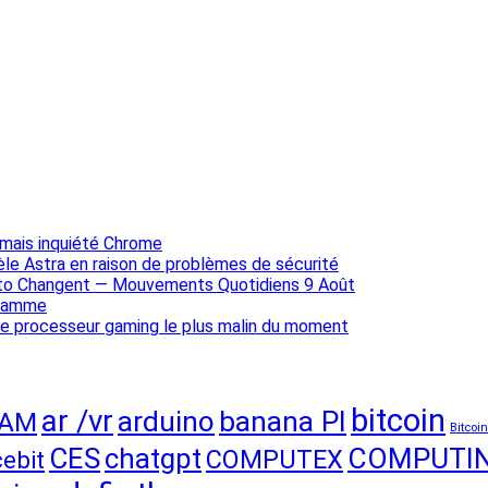
jamais inquiété Chrome
e Astra en raison de problèmes de sécurité
pto Changent — Mouvements Quotidiens 9 Août
 gamme
 le processeur gaming le plus malin du moment
bitcoin
ar /vr
arduino
banana PI
CAM
Bitcoi
CES
chatgpt
COMPUTI
COMPUTEX
cebit