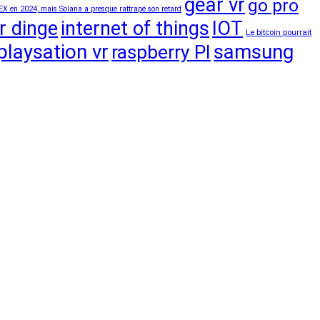
gear vr
go pro
EX en 2024, mais Solana a presque rattrapé son retard
r dinge
internet of things
IOT
Le bitcoin pourrait
playsation vr
samsung
raspberry PI