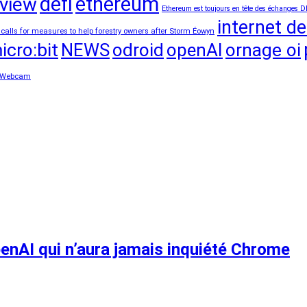
defi
ethereum
view
Ethereum est toujours en tête des échanges D
internet de
 calls for measures to help forestry owners after Storm Éowyn
icro:bit
NEWS
odroid
openAI
ornage oi
Webcam
penAI qui n’aura jamais inquiété Chrome