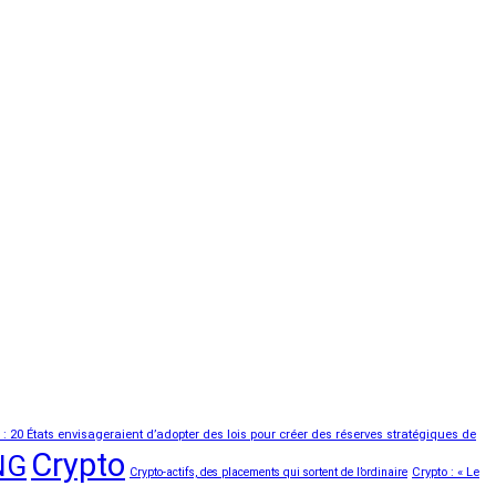
n : 20 États envisageraient d’adopter des lois pour créer des réserves stratégiques de
Crypto
NG
Crypto-actifs, des placements qui sortent de l’ordinaire
Crypto : « Le